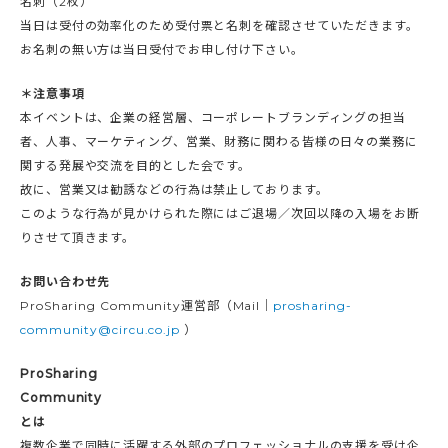
名刺（2枚）
当日は受付の効率化のため受付票と名刺を確認させていただきます。
お名刺の無い方は当日受付でお申し付け下さい。
＊注意事項
本イベントは、企業の経営層、コーポレートブランディングの担当
者、人事、マーケティング、営業、財務に関わる皆様の日々の業務に
関する発展や交流を目的とした会です。
故に、営業又は勧誘などの行為は禁止しております。
このような行為が見かけられた際にはご退場／次回以降の入場をお断
りさせて頂きます。
お問い合わせ先
ProSharing Community運営部（Mail｜
prosharing-
community@circu.co.jp
）
ProSharing
Community
とは
複数企業で同時に活躍する外部のプロフェッショナルの支援を受け企