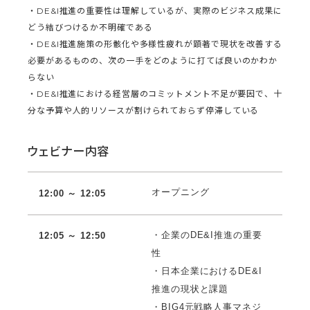
・DE&I推進の重要性は理解しているが、実際のビジネス成果に
どう結びつけるか不明確である
・DE&I推進施策の形骸化や多様性疲れが顕著で現状を改善する
必要があるものの、次の一手をどのように打てば良いのかわか
らない
・DE&I推進における経営層のコミットメント不足が要因で、十
分な予算や人的リソースが割けられておらず停滞している
ウェビナー内容
オープニング
12:00 ～ 12:05
・企業のDE&I推進の重要
12:05 ～ 12:50
性
・日本企業におけるDE&I
推進の現状と課題
・BIG4元戦略人事マネジ