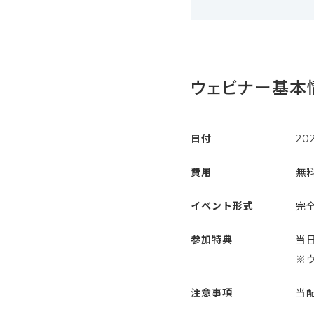
ウェビナー基本
日付
20
費用
無
イベント形式
完全
参加特典
当
※
注意事項
当