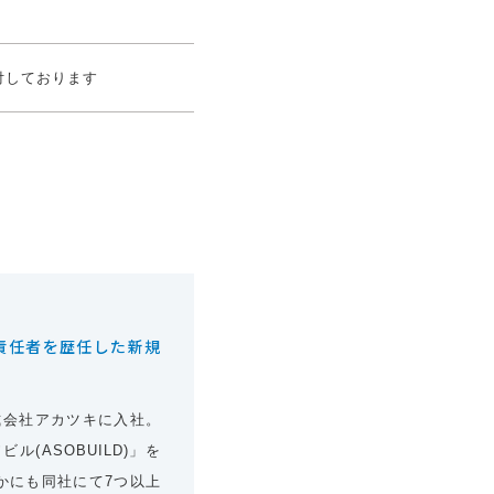
付しております
事業責任者を歴任した新規
式会社アカツキに入社。
(ASOBUILD)」を
かにも同社にて7つ以上