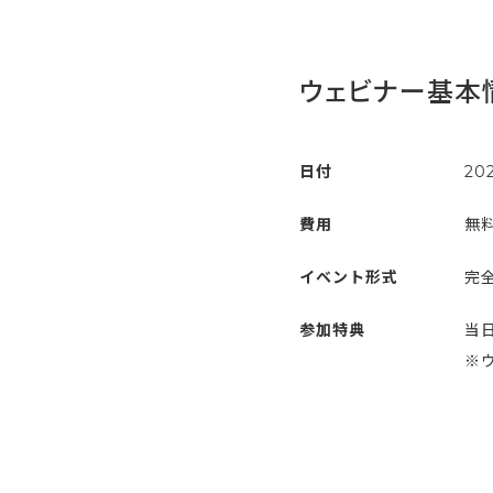
ウェビナー基本
日付
20
費用
無
イベント形式
完全
参加特典
当
※