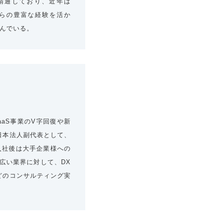
精通しており、近年は
れらの豊富な経験を活か
挑んでいる。
aS事業のV字回復や新
日本法人副代表として、
入社後は大手企業様への
広い業界に対して、DX
どのコンサルティング実