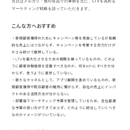
当日はメルカリ・無印良品での事例を元に、LTVを高める
マーケティング戦略を語っていただきます。
こんな方へおすすめ
・新規顧客獲得のためにキャンペーン等を実施しているが長期
的な売上にはつながらず、キャンペーンを考案する労力だけが
かさみ続けて疲弊している。
・LTVを最大化させるための戦略を練っているものの、どのよ
うに顧客体験価値を定義すべきなのか、何をKPIにすべきか分
からず、思うように進捗していない。
・新たなチャネルとして、アプリ展開を進めているものの、新
規顧客獲得や既存顧客の維持に繋がらず、自社の売上にインパ
クトのある活用方法が分からない。
・部署毎でマーケティング予算を管理しているため、全社最適
な予算の使い方ができておらず、どのように統合していくべき
なのかイメージがついていない。