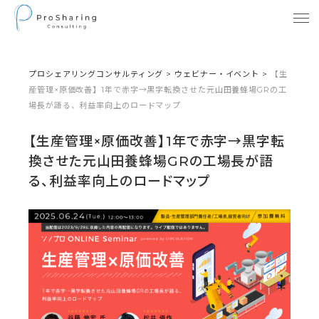
プロシェアリングコンサルティング
>
ウェビナー・イベント
>
【生
産管理×原価改善】1年で赤字→黒字転換させた元山田養蜂場GRの工
場長が語る、利益率向上のロードマップ
【生産管理×原価改善】1年で赤字→黒字転
換させた元山田養蜂場GRの工場長が語
る、利益率向上のロードマップ