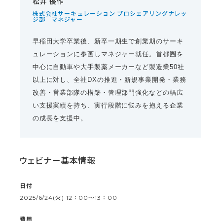
松井 優作
株式会社サーキュレーション プロシェアリングナレッ
ジ部 マネジャー
早稲田大学卒業後、新卒一期生で創業期のサーキ
ュレーションに参画しマネジャー就任。首都圏を
中心に自動車や大手製薬メーカーなど製造業50社
以上に対し、全社DXの推進・新規事業開発・業務
改善・営業部隊の構築・管理部門強化などの幅広
い支援実績を持ち、実行段階に悩みを抱える企業
の成長を支援中。
ウェビナー基本情報
日付
2025/6/24(火) 12：00〜13：00
費用