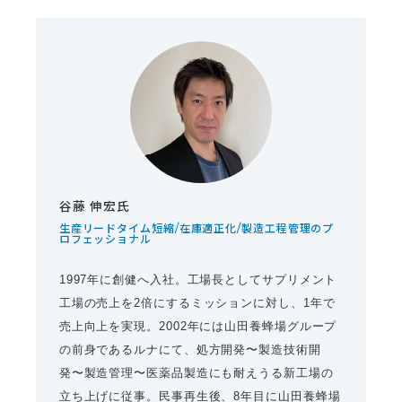
谷藤 伸宏氏
生産リードタイム短縮/在庫適正化/製造工程管理のプ
ロフェッショナル
1997年に創健へ入社。工場長としてサプリメント
工場の売上を2倍にするミッションに対し、1年で
売上向上を実現。2002年には山田養蜂場グループ
の前身であるルナにて、処方開発〜製造技術開
発〜製造管理〜医薬品製造にも耐えうる新工場の
立ち上げに従事。民事再生後、8年目に山田養蜂場