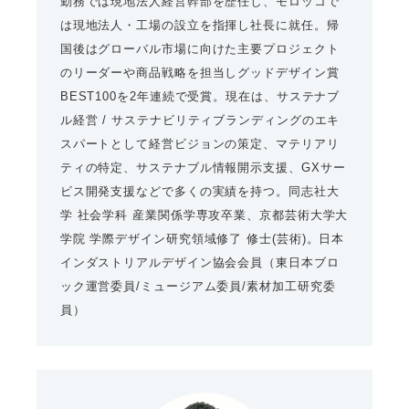
勤務では現地法人経営幹部を歴任し、モロッコで
は現地法人・工場の設立を指揮し社長に就任。帰
国後はグローバル市場に向けた主要プロジェクト
のリーダーや商品戦略を担当しグッドデザイン賞
BEST100を2年連続で受賞。現在は、サステナブ
ル経営 / サステナビリティブランディングのエキ
スパートとして経営ビジョンの策定、マテリアリ
ティの特定、サステナブル情報開示支援、GXサー
ビス開発支援などで多くの実績を持つ。同志社大
学 社会学科 産業関係学専攻卒業、京都芸術大学大
学院 学際デザイン研究領域修了 修士(芸術)。日本
インダストリアルデザイン協会会員（東日本ブロ
ック運営委員/ミュージアム委員/素材加工研究委
員）