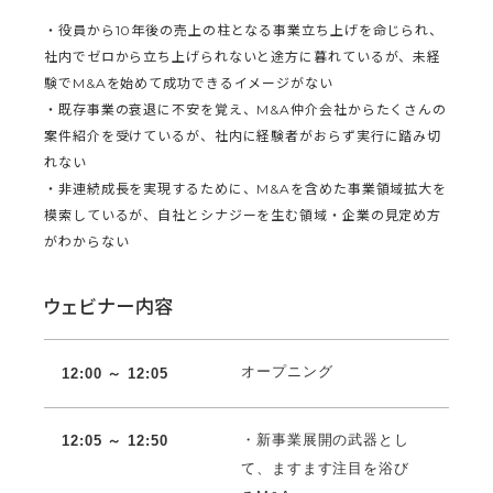
・役員から10年後の売上の柱となる事業立ち上げを命じられ、
社内でゼロから立ち上げられないと途方に暮れているが、未経
験でM&Aを始めて成功できるイメージがない
・既存事業の衰退に不安を覚え、M&A仲介会社からたくさんの
案件紹介を受けているが、社内に経験者がおらず実行に踏み切
れない
・非連続成長を実現するために、M&Aを含めた事業領域拡大を
模索しているが、自社とシナジーを生む領域・企業の見定め方
がわからない
ウェビナー内容
オープニング
12:00 ～ 12:05
・新事業展開の武器とし
12:05 ～ 12:50
て、ますます注目を浴び