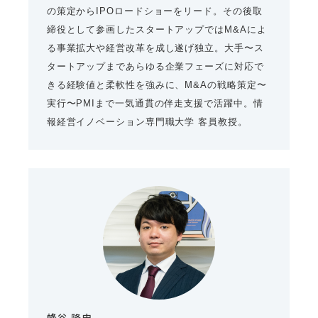
の策定からIPOロードショーをリード。その後取
締役として参画したスタートアップではM&Aによ
る事業拡大や経営改革を成し遂げ独立。大手〜ス
タートアップまであらゆる企業フェーズに対応で
きる経験値と柔軟性を強みに、M&Aの戦略策定〜
実行〜PMIまで一気通貫の伴走支援で活躍中。情
報経営イノベーション専門職大学 客員教授。
蜂谷 隆史