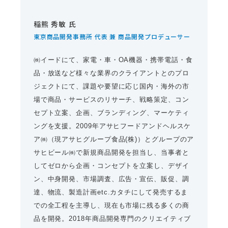
稲熊 秀敏 氏
東京商品開発事務所 代表 兼 商品開発プロデューサー
㈱イードにて、家電・車・OA機器・携帯電話・食
品・放送など様々な業界のクライアントとのプロ
ジェクトにて、課題や要望に応じ国内・海外の市
場で商品・サービスのリサーチ、戦略策定、コン
セプト立案、企画、ブランディング、マーケティ
ングを支援。2009年アサヒフードアンドヘルスケ
ア㈱（現アサヒグループ食品(株)）とグループのア
サヒビール㈱で新規商品開発を担当し、当事者と
してゼロから企画・コンセプトを立案し、デザイ
ン、中身開発、市場調査、広告・宣伝、販促、調
達、物流、製造計画etc.カタチにして発売するま
での全工程を主導し、現在も市場に残る多くの商
品を開発。2018年商品開発専門のクリエイティブ