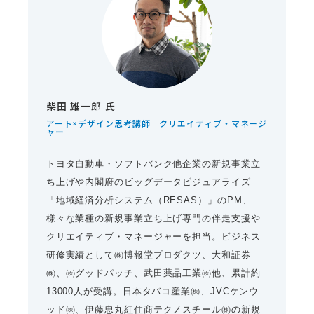
柴田 雄一郎 氏
アート×デザイン思考講師 クリエイティブ・マネージ
ャー
トヨタ自動車・ソフトバンク他企業の新規事業立
ち上げや内閣府のビッグデータビジュアライズ
「地域経済分析システム（RESAS）」のPM、
様々な業種の新規事業立ち上げ専門の伴走支援や
クリエイティブ・マネージャーを担当。ビジネス
研修実績として㈱博報堂プロダクツ、大和証券
㈱、㈱グッドパッチ、武田薬品工業㈱他、累計約
13000人が受講。日本タバコ産業㈱、JVCケンウ
ッド㈱、伊藤忠丸紅住商テクノスチール㈱の新規