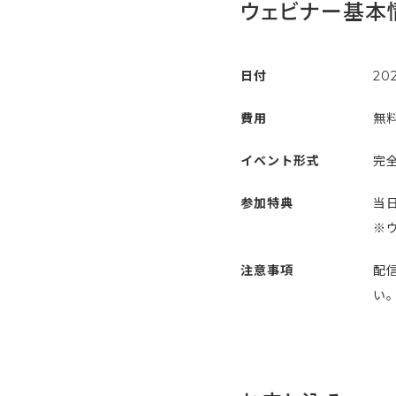
ウェビナー基本
日付
20
費用
無
イベント形式
完全
参加特典
当
※
注意事項
配
い