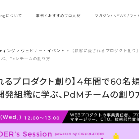
ltingについて
事例とおすすめプロ人材
マガジン/ NEWS /ウ
ティング
>
ウェビナー・イベント
>
【顧客に愛されるプロダクト創り】
学ぶ、PdMチームの創り方
れるプロダクト創り】4年間で60名
の開発組織に学ぶ、PdMチームの創り