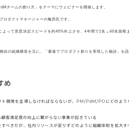
PdMチームの創り方」をテーマにウェビナーを開催します。
 プロダクトマネージャーの亀田氏です。
によって意思決定スピードを約40%向上させ、4年間で1名→60名規模
ip独自の組織構造を元に、「最速でプロダクト創りを実現した秘訣」を
すめ
ト開発を主導しなければならないが、PM/PdM/POにどのよ
も顧客満足度の向上に繋がらない事象が起きている
をすべきだが、社内リソースが足りずどのように組織体制を拡大す