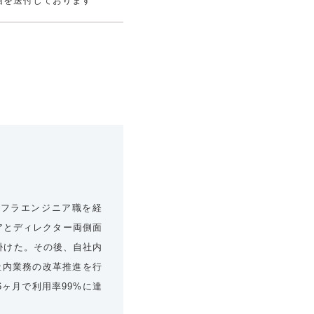
画を送付しております
ンフラエンジニア職を経
ニアとディレクター両側面
掛けた。その後、自社内
社内業務の改革推進を行
6ヶ月で利用率99%に達