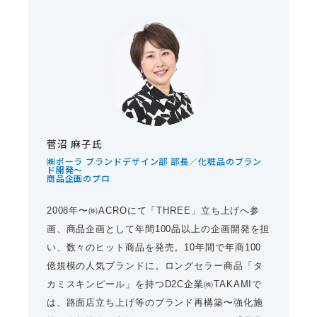
菅沼 麻子氏
㈱ポーラ ブランドデザイン部 部長／化粧品のブラン
ド開発〜
商品企画のプロ
2008年〜㈱ACROにて「THREE」立ち上げへ参
画、商品企画として年間100品以上の企画開発を担
い、数々のヒット商品を発売。10年間で年商100
億規模の人気ブランドに。ロングセラー商品「タ
カミスキンピール」を持つD2C企業㈱TAKAMIで
は、路面店立ち上げ等のブランド再構築〜強化施