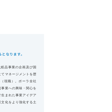
ルとなります。
、化粧品事業の企画及び国
にてマネージメントを歴
任（現職）。ポーラ全社
規事業への興味・関心を
で生まれた事業アイデア
業文化をより強化する土