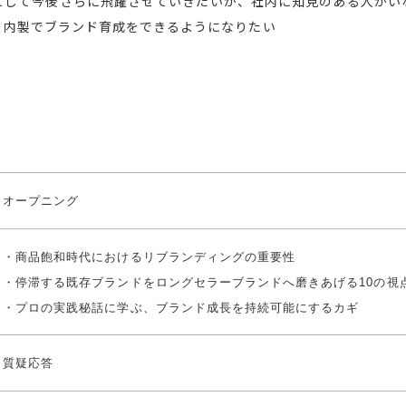
として今後さらに飛躍させていきたいが、社内に知見のある人がい
、内製でブランド育成をできるようになりたい
オープニング
・商品飽和時代におけるリブランディングの重要性
・停滞する既存ブランドをロングセラーブランドへ磨きあげる10の視
・プロの実践秘話に学ぶ、ブランド成長を持続可能にするカギ
質疑応答