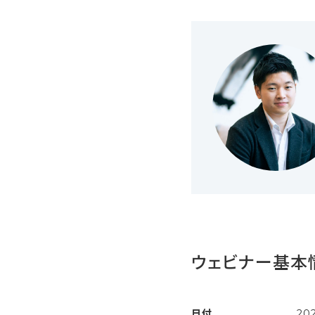
ウェビナー基本
日付
20