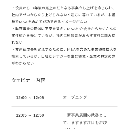
・役員から10年後の売上の柱となる事業立ち上げを命じられ、
社内でゼロから立ち上げられないと途方に暮れているが、未経
験でM&Aを始めて成功できるイメージがない
・既存事業の衰退に不安を覚え、M&A仲介会社からたくさんの
案件紹介を受けているが、社内に経験者がおらず実行に踏み切
れない
・非連続成長を実現するために、M&Aを含めた事業領域拡大を
模索しているが、自社とシナジーを生む領域・企業の見定め方
がわからない
ウェビナー内容
オープニング
12:00 ～ 12:05
・新事業展開の武器とし
12:05 ～ 12:50
て、ますます注目を浴び