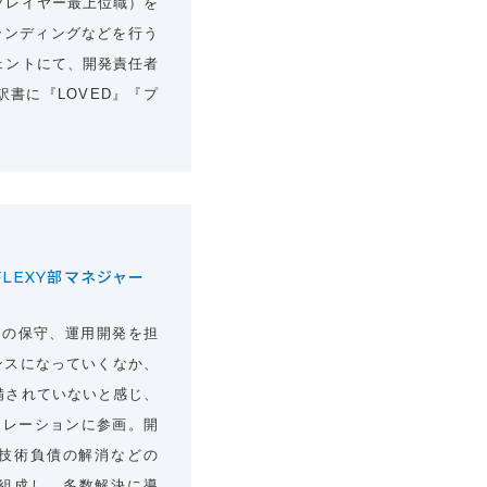
プレイヤー最上位職）を
ランディングなどを行う
ェントにて、開発責任者
書に『LOVED』『プ
LEXY部マネジャー
ムの保守、運用開発を担
ーランスになっていくなか、
備されていないと感じ、
ュレーションに参画。開
技術負債の解消などの
ト組成し、多数解決に導