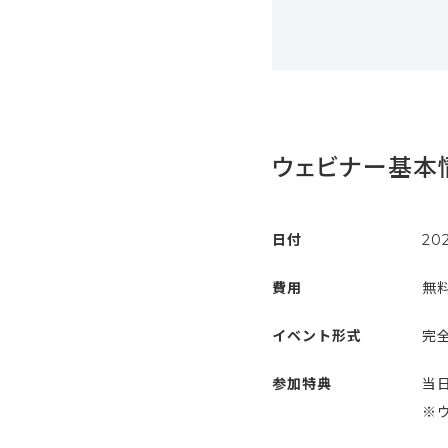
ウェビナー基本
日付
20
費用
無
イベント形式
完全
参加特典
当
※