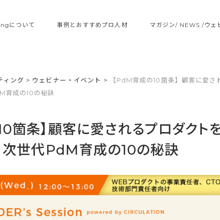
ltingについて
事例とおすすめプロ人材
マガジン/ NEWS /ウ
ティング
>
ウェビナー・イベント
>
【PdM育成の10箇条】顧客に愛
M育成の10の秘訣
の10箇条】顧客に愛されるプロダクト
、次世代PdM育成の10の秘訣