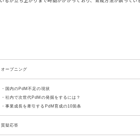
ているが立ち上がりまで時間がかかっており、育成方法が誤ってい
オープニング
・国内のPdM不足の現状
・社内で次世代PdMの発掘をするには？
・事業成長を牽引するPdM育成の10箇条
質疑応答