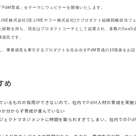
「PdM育成」をテーマにウェビナーを開催いたします。
INE株式会社(現:LINEヤフー株式会社)でプロダクト組織戦略担当フ
た経験を持ち、現在はプロダクトコーチとして起業され、多数のSaaS企
横道氏です。
し、事業成長を牽引するプロダクトを生み出すPdM育成の10箇条をお
すめ
っているものの採用ができないので、社内でPdM人材の育成を実施
のか分からず育成が進んでいない
ロジェクトマネジメントに時間を取られすぎてしまい、社内でのPd