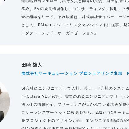
織戦略担当フェロー（執行役員と同等の実績、期待を持つ
務め、PMの成長環境作り、コンサルティング、採用、ブ
全社組織をリード。それ以前は、株式会社サイバーエージ
として、PMやエンジニアリングマネジメントに従事。翻訳
ロダクト・レッド・オーガニゼーション』
田崎 雄大
株式会社サーキュレーション プロシェアリング本部 F
SI会社にエンジニアとして入社。某カード会社のシステ
当(C,Java,VB.net等)。実力のあるエンジニアがフリ
法人側の情報開示、フリーランスが置かれている境遇が整
フリーランスマーケットに興味を持ち、2017年にサーキ
発プロジェクトのアサインから、エンジニア組織課題や
CTOが抱える技術課題を技術顧問とともにプロジェク