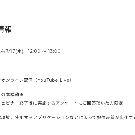
情報
24/7/17(水) 12:00 ～ 13:00
料
オンライン配信（YouTube Live）
日の本編動画
ウェビナー終了後に実施するアンケートにご回答頂いた方限定
信環境、使用するアプリケーションなどによって配信品質が変化す
。