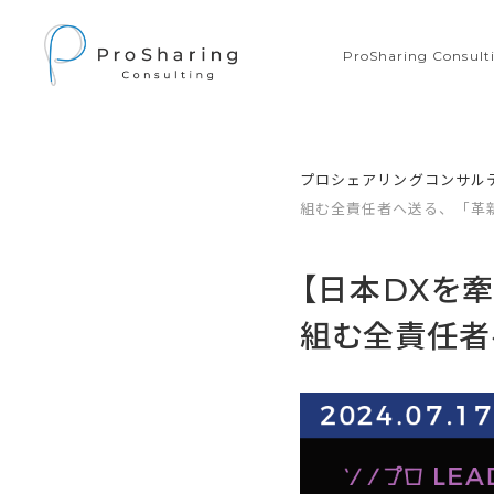
ProSharing Consu
プロシェアリングコンサル
組む全責任者へ送る、「革
【日本DXを
組む全責任者