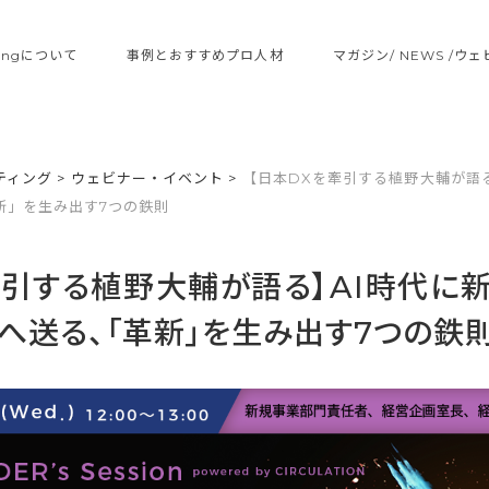
ltingについて
事例とおすすめプロ人材
マガジン/ NEWS /ウ
ティング
>
ウェビナー・イベント
>
【日本DXを牽引する植野大輔が語
新」を生み出す7つの鉄則
牽引する植野大輔が語る】AI時代に
へ送る、「革新」を生み出す7つの鉄