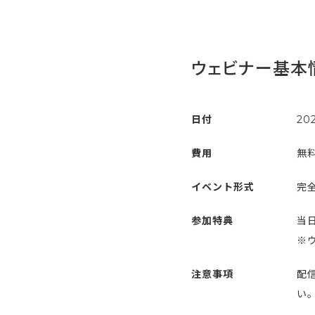
ウェビナー基本
日付
20
費用
無
イベント形式
完全
参加特典
当
※
注意事項
配
い