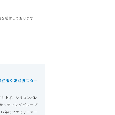
画を送付しております
括責任者や高成長スター
立ち上げ、シリコンバレ
サルティンググループ
17年にファミリーマー