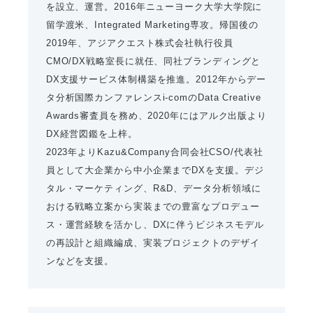
を設立、運営。2016年ニューヨーク大学大学院に
留学渡米、Integrated Marketing専攻。帰国後の
2019年、アジアクエスト株式会社執行役員
CMO/DX戦略室長に就任、同社ブランディングと
DX支援サービス体制構築を推進。2012年からデー
タ分析国際カンファレンスi-comのData Creative
Awards審査員を務め、2020年にはアルク出版より
DX経営図鑑を上梓。
2023年よりKazu&Company合同会社CSO/代表社
員として大企業から中小企業までDXを支援。デジ
タル・マーケティング、R&D、データ分析領域に
おける戦略立案から実装までの豊富なプロデュー
ス・運営経験を活かし、DXに伴うビジネスモデル
の再設計と組織編成、実装プロジェクトのデザイ
ンなどを支援。