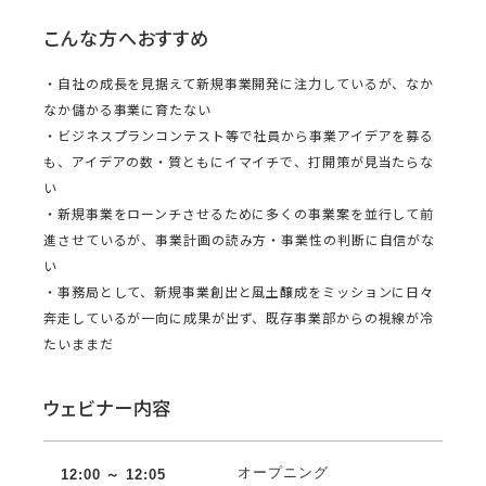
こんな方へおすすめ
・自社の成長を見据えて新規事業開発に注力しているが、なか
なか儲かる事業に育たない
・ビジネスプランコンテスト等で社員から事業アイデアを募る
も、アイデアの数・質ともにイマイチで、打開策が見当たらな
い
・新規事業をローンチさせるために多くの事業案を並行して前
進させているが、事業計画の読み方・事業性の判断に自信がな
い
・事務局として、新規事業創出と風土醸成をミッションに日々
奔走しているが一向に成果が出ず、既存事業部からの視線が冷
たいままだ
ウェビナー内容
オープニング
12:00 ～ 12:05