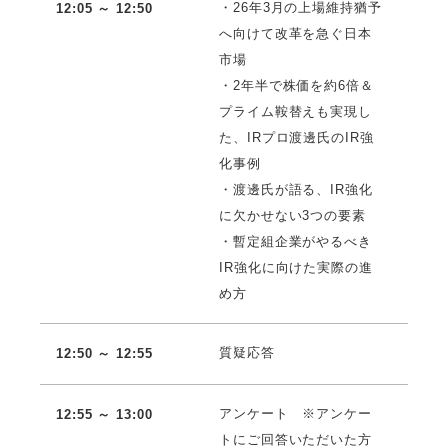
・26年3月の上場維持猶予
12:05 ～ 12:50
へ向けて改革を急ぐ日本
市場
・2年半で株価を約6倍＆
プライム鞍替えも実現し
た、IRプロ渡邊氏のIR強
化事例
・渡邊氏が語る、IR強化
に欠かせない3つの要素
・暫定組企業がやるべき
IR強化に向けた実際の進
め方
質疑応答
12:50 ～ 12:55
アンケート ※アンケー
12:55 ～ 13:00
トにご回答いただいた方