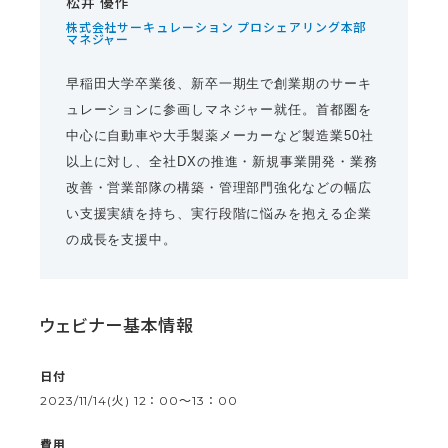
松井 優作
株式会社サーキュレーション プロシェアリング本部
マネジャー
早稲田大学卒業後、新卒一期生で創業期のサーキ
ュレーションに参画しマネジャー就任。首都圏を
中心に自動車や大手製薬メーカーなど製造業50社
以上に対し、全社DXの推進・新規事業開発・業務
改善・営業部隊の構築・管理部門強化などの幅広
い支援実績を持ち、実行段階に悩みを抱える企業
の成長を支援中。
ウェビナー基本情報
日付
2023/11/14(火) 12：00〜13：00
費用