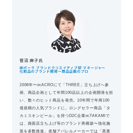
菅沼 麻子氏
㈱ポーラ ブランドクリエイティブ部 マネージャー
化粧品のブランド開発〜商品企画のプロ
2008年〜㈱ACROにて「THREE」立ち上げへ参
画、商品企画として年間100品以上の企画開発を担
い、数々のヒット商品を発売。10年間で年商100
億規模の人気ブランドに。ロングセラー商品「タ
カミスキンピール」を持つD2C企業㈱TAKAMIで
は、路面店立ち上げ等のブランド再構築〜強化施
策を多数推進。老舗アパレルメーカーでは「異業