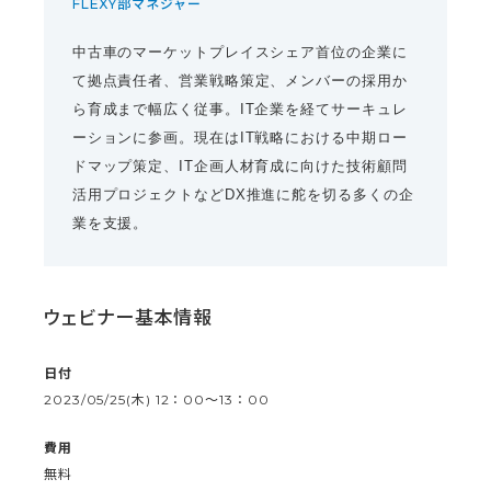
FLEXY部マネジャー
中古車のマーケットプレイスシェア首位の企業に
て拠点責任者、営業戦略策定、メンバーの採用か
ら育成まで幅広く従事。IT企業を経てサーキュレ
ーションに参画。現在はIT戦略における中期ロー
ドマップ策定、IT企画人材育成に向けた技術顧問
活用プロジェクトなどDX推進に舵を切る多くの企
業を支援。
ウェビナー基本情報
日付
2023/05/25(木) 12：00〜13：00
費用
無料