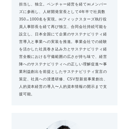
担当し、独立。ベンチャー経営を経て㈱メンバー
ズに参画し、人材開発室長として4年半で社員数
350→1000名を実現。㈱フィックスターズ執行役
員人事部長を経て再び独立、合同会社持続可能を
設立し、日本全国にて企業のサステナビリティ経
営導入と事業への実装を推進。事業会社での経験
を活かした社員巻き込み力とサステナビリティ経
営全般における守備範囲の広さが持ち味で、経営
陣へのサステナビリティへの正しい理解促進〜事
業利益創出を前提としたサステナビリティ宣言の
策定、社員への浸透研修、CSV型新規事業創出、
人的資本経営の導入〜人的資本情報の開示まで支
援可能。