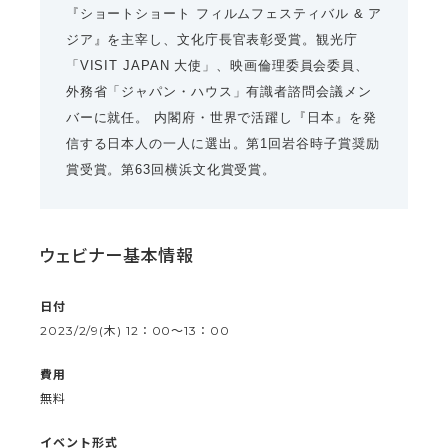
『ショートショート フィルムフェスティバル & ア
ジア』を主宰し、文化庁長官表彰受賞。観光庁
「VISIT JAPAN 大使」、映画倫理委員会委員、
外務省「ジャパン・ハウス」有識者諮問会議メン
バーに就任。 内閣府・世界で活躍し『日本』を発
信する日本人の一人に選出。第1回岩谷時子賞奨励
賞受賞。第63回横浜文化賞受賞。
ウェビナー基本情報
日付
2023/2/9(木) 12：00〜13：00
費用
無料
イベント形式