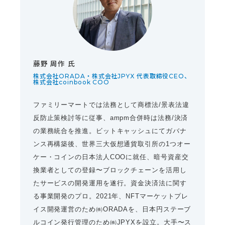
藤野 周作 氏
株式会社ORADA・株式会社JPYX 代表取締役CEO、
株式会社coinbook COO
ファミリーマートでは法務として商標法/景表法違
反防止策検討等に従事、ampm合併時は法務/決済
の業務統合を推進。ビットキャッシュにてガバナ
ンス再構築後、世界三大仮想通貨取引所の1つオー
ケー・コインの日本法人COOに就任、暗号資産交
換業者としての登録〜ブロックチェーンを活用し
たサービスの開発運用を遂行。資金決済法に関す
る事業開発のプロ。2021年、NFTマーケットプレ
イス開発運営のため㈱ORADAを、日本円ステーブ
ルコイン発行管理のため㈱JPYXを設立。大手〜ス