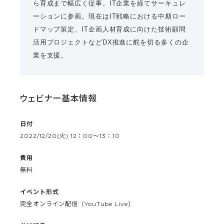
ら育成まで幅広く従事。IT企業を経てサーキュレ
ーションに参画。現在はIT戦略における中期ロー
ドマップ策定、IT企画人材育成に向けた技術顧問
活用プロジェクトなどDX推進に舵を切る多くの企
業を支援。
ウェビナー基本情報
日付
2022/12/20(火) 12：00〜13：10
費用
無料
イベント形式
完全オンライン配信（YouTube Live）