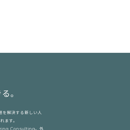
きる。
題を解決する新しい人
られます。
Consulting。外