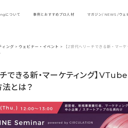
ltingについて
事例とおすすめプロ人材
マガジン/ NEWS /ウ
ティング
>
ウェビナー・イベント
>
【Z世代へリーチできる新・マーケテ
？
チできる新・マーケティング】VTub
方法とは？