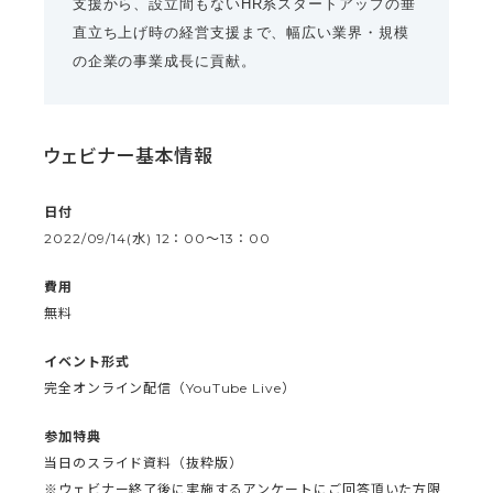
支援から、設立間もないHR系スタートアップの垂
直立ち上げ時の経営支援まで、幅広い業界・規模
の企業の事業成長に貢献。
ウェビナー基本情報
日付
2022/09/14(水) 12：00〜13：00
費用
無料
イベント形式
完全オンライン配信（YouTube Live）
参加特典
当日のスライド資料（抜粋版）
※ウェビナー終了後に実施するアンケートにご回答頂いた方限