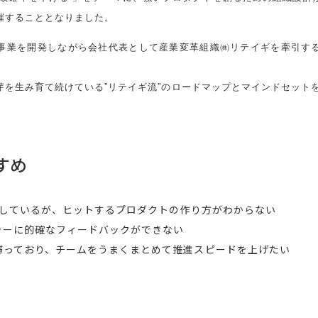
催することとなりました。
事業を開発しながら会社代表として産業変革組織㈱リテイギを牽引す
芽を生み育て続けている”リテイギ流”のロードマップとマインドセット
すめ
をしているが、ヒットするプロダクトの作り方がわからない
ャーに的確なフィードバックができない
滞っており、チームをうまくまとめて推進スピードを上げたい