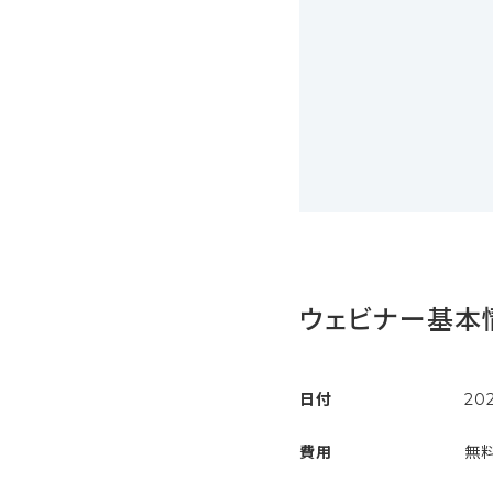
ウェビナー基本
日付
20
費用
無