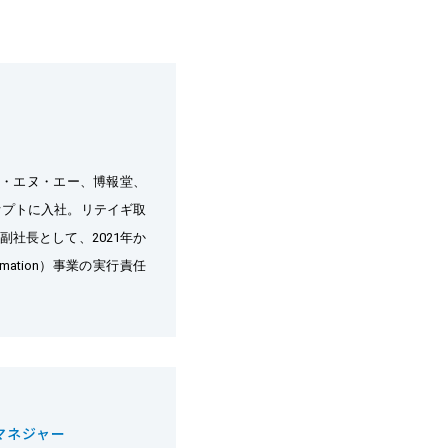
ー・エヌ・エー、博報堂、
オプトに入社。リテイギ取
役副社長として、2021年か
ormation）事業の実行責任
う。2022年4月リテイギの代表取締役社長に就任（現任）。	
マネジャー