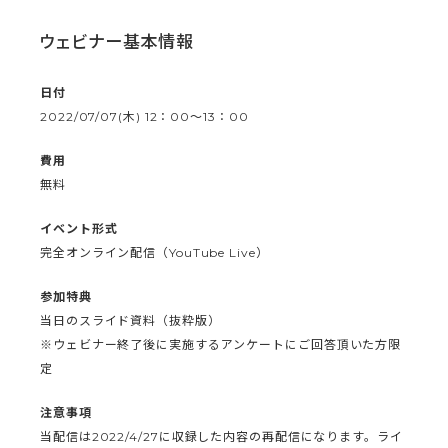
ウェビナー基本情報
日付
2022/07/07(木) 12：00〜13：00
費用
無料
イベント形式
完全オンライン配信（YouTube Live）
参加特典
当日のスライド資料（抜粋版）
※ウェビナー終了後に実施するアンケートにご回答頂いた方限
定
注意事項
当配信は2022/4/27に収録した内容の再配信になります。ライ