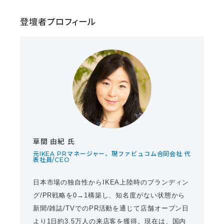
登壇者プロフィール
草間 由紀 氏
元IKEA PRマネージャー、現ファビュコム合同会社 代
表社員/CEO
日本市場の独自性からIKEA上陸時のブランディン
グ/PR戦略を0→1構築し、知名度がない状態から
新聞/雑誌/TVでのPR活動を通じて店舗オープン日
より1日約3.5万人の来店客を獲得。現在は、国内