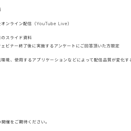
料
オンライン配信（YouTube Live）
日のスライド資料
ウェビナー終了後に実施するアンケートにご回答頂いた方限定
信環境、使用するアプリケーションなどによって配信品質が変化す
。
の開催をご期待ください。