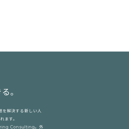
きる。
題を解決する新しい人
られます。
Consulting。外