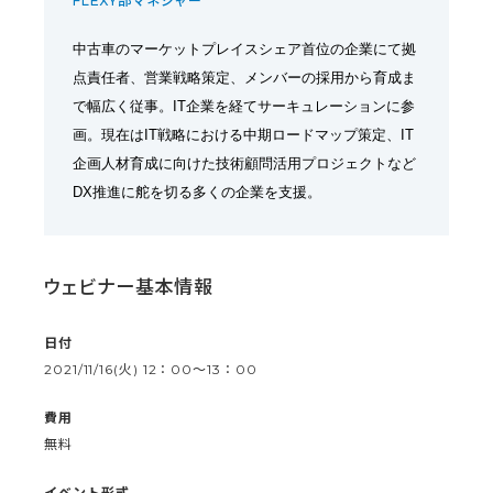
FLEXY部マネジャー
中古車のマーケットプレイスシェア首位の企業にて拠
点責任者、営業戦略策定、メンバーの採用から育成ま
で幅広く従事。IT企業を経てサーキュレーションに参
画。現在はIT戦略における中期ロードマップ策定、IT
企画人材育成に向けた技術顧問活用プロジェクトなど
DX推進に舵を切る多くの企業を支援。
ウェビナー基本情報
日付
2021/11/16(火) 12：00〜13：00
費用
無料
イベント形式