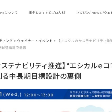
ltingについて
事例とおすすめプロ人材
マガジン/ NEWS /ウ
ティング
>
ウェビナー・イベント
>
【アスクルのサステナビリティ推進
期目標設計の裏側
サステナビリティ推進】“エシカルｅコ
創る中長期目標設計の裏側