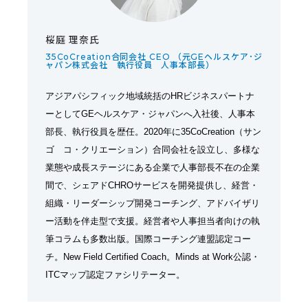
桜庭 理奈氏
35CoCreation合同会社 CEO （元GEヘルスケア･ジ
ャパン株式会社 執行役員 人事本部長）
アジアパシフィック地域統括のHRビジネスパートナ
ーとしてGEヘルスケア・ジャパンへ入社後、人事本
部長、執行役員を歴任。2020年に35CoCreation（サン
ゴ コ・クリエーション）合同会社を設立し、多様な
業態や成長ステージにある企業で人事部長不在の企業
間で、シェアドCHROサービスを開発提供し、経営・
組織・リーダーシップ開発コーチング、アドバイザリ
ー活動を伴走型で支援。経営者や人事担当者向けの執
筆コラムも多数出版。国際コーチング連盟認定コー
チ。New Field Certified Coach。Minds at Work公認・
ITCマップ認定ファシリテーター。