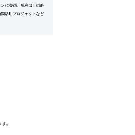
ンに参画。現在はIT戦略
顧問活用プロジェクトなど
ます。