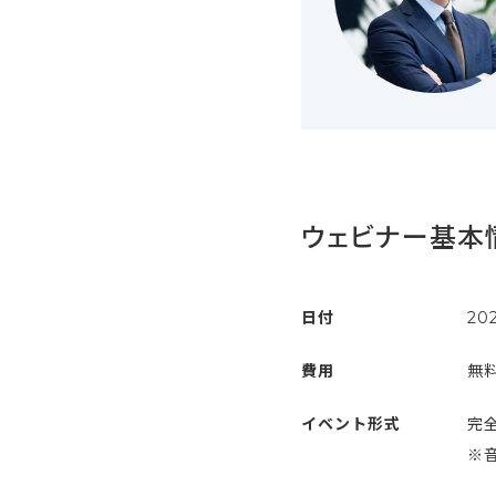
ウェビナー基本
日付
20
費用
無
イベント形式
完全
※