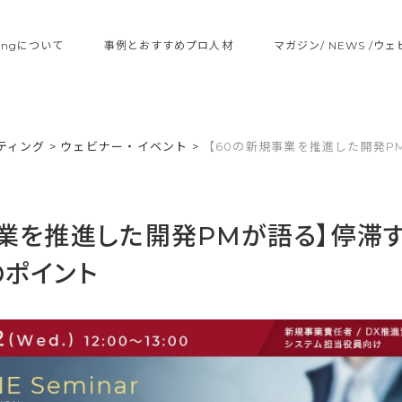
ltingについて
事例とおすすめプロ人材
マガジン/ NEWS /ウ
ティング
>
ウェビナー・イベント
>
【60の新規事業を推進した開発P
事業を推進した開発PMが語る】停滞
のポイント