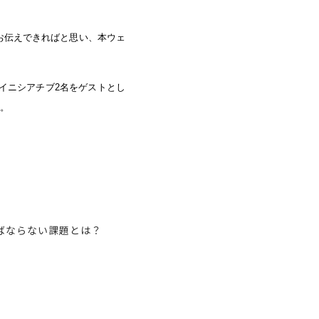
お伝えできればと思い、本ウェ
イニシアチブ2名をゲストとし
。
ばならない課題とは？