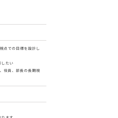
期視点での目標を設計し
行したい
、役員、部長の長期視
おります