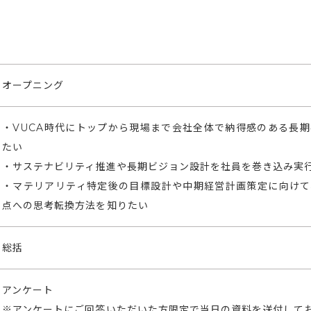
オープニング
・VUCA時代にトップから現場まで会社全体で納得感のある長
たい
・サステナビリティ推進や長期ビジョン設計を社員を巻き込み実
・マテリアリティ特定後の目標設計や中期経営計画策定に向けて
点への思考転換方法を知りたい
総括
アンケート
※アンケートにご回答いただいた方限定で当日の資料を送付して