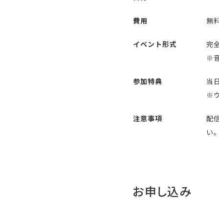
費用
無
イベント形式
完全
※
参加特典
当
※
注意事項
配
い
お申し込み