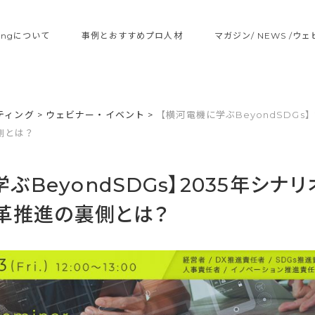
ltingについて
事例とおすすめプロ人材
マガジン/ NEWS /ウ
ティング
>
ウェビナー・イベント
>
【横河電機に学ぶBeyondSDGs
側とは？
ぶBeyondSDGs】2035年シナ
革推進の裏側とは？