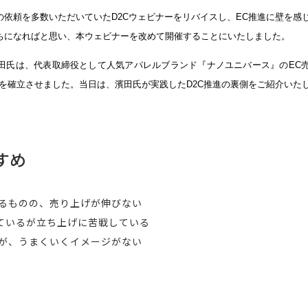
依頼を多数いただいていたD2Cウェビナーをリバイスし、EC推進に壁を感じ
ちになればと思い、本ウェビナーを改めて開催することにいたしました。
田氏は、代表取締役として人気アパレルブランド『ナノユニバース』のEC売
位を確立させました。当日は、濱田氏が実践したD2C推進の裏側をご紹介いた
すめ
いるものの、売り上げが伸びない
ているが立ち上げに苦戦している
いが、うまくいくイメージがない