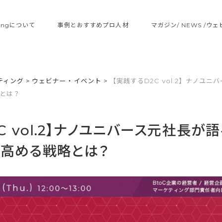
ltingについて
事例とおすすめプロ人材
マガジン/ NEWS /ウ
ティング
>
ウェビナー・イベント
>
【実践するD2C vol.2】ナノユニ
略とは？
C vol.2】ナノユニバース元社長が語
を高める戦略とは？