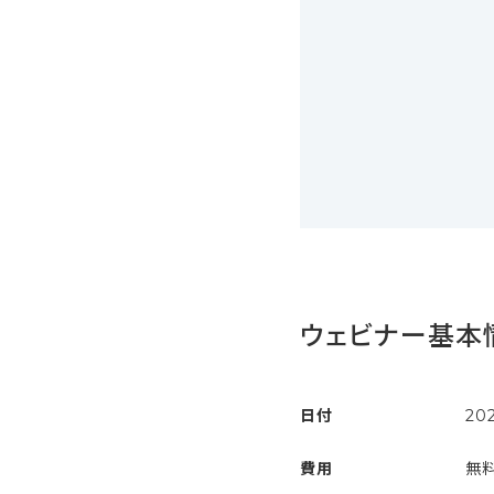
ウェビナー基本
日付
20
費用
無