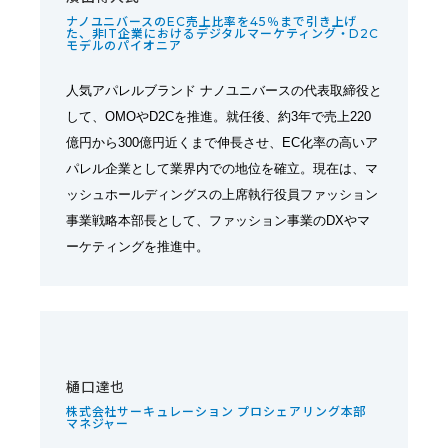
ナノユニバースのEC売上比率を45％まで引き上げ
た、非IT企業におけるデジタルマーケティング・D2C
モデルのパイオニア
人気アパレルブランド ナノユニバースの代表取締役と
して、OMOやD2Cを推進。就任後、約3年で売上220
億円から300億円近くまで伸長させ、EC化率の高いア
パレル企業として業界内での地位を確立。現在は、マ
ッシュホールディングスの上席執行役員ファッション
事業戦略本部長として、ファッション事業のDXやマ
ーケティングを推進中。
樋口達也
株式会社サーキュレーション プロシェアリング本部
マネジャー