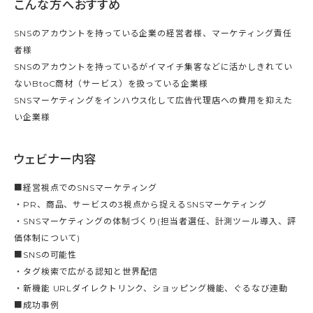
こんな方へおすすめ
SNSのアカウントを持っている企業の経営者様、マーケティング責任
者様
SNSのアカウントを持っているがイマイチ集客などに活かしきれてい
ないBtoC商材（サービス）を扱っている企業様
SNSマーケティングをインハウス化して広告代理店への費用を抑えた
い企業様
ウェビナー内容
■経営視点でのSNSマーケティング
・PR、商品、サービスの3視点から捉えるSNSマーケティング
・SNSマーケティングの体制づくり(担当者選任、計測ツール導入、評
価体制について)
■SNSの可能性
・タグ検索で広がる認知と世界配信
・新機能 URLダイレクトリンク、ショッピング機能、ぐるなび連動
■成功事例