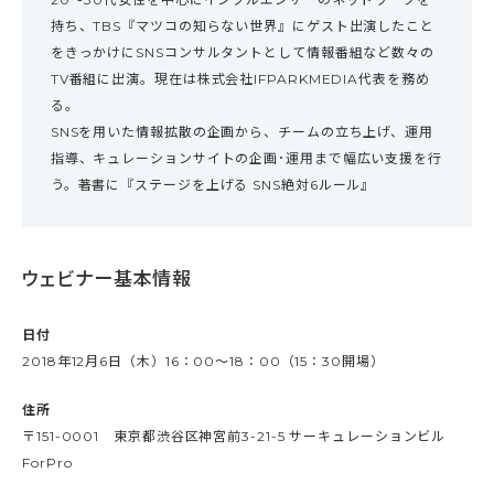
持ち、TBS『マツコの知らない世界』にゲスト出演したこと
をきっかけにSNSコンサルタントとして情報番組など数々の
TV番組に出演。現在は株式会社IFPARKMEDIA代表を務め
る。
SNSを用いた情報拡散の企画から、チームの立ち上げ、運用
指導、キュレーションサイトの企画･運用まで幅広い支援を行
う。著書に『ステージを上げる SNS絶対6ルール』
ウェビナー基本情報
日付
2018年12月6日（木）16：00～18：00（15：30開場）
住所
〒151-0001 東京都渋⾕区神宮前3-21-5 サーキュレーションビル
ForPro