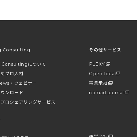
g Consulting
その他サービス
g Consultingについて
FLEXY
すめプロ人材
Open Idea
ews・ウェビナー
事業承継
ダウンロード
nomad journal
けプロシェアリングサービス
せ
プ
運営会社