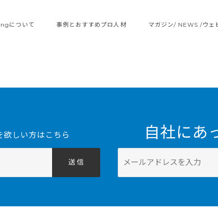
ltingについて
事例とおすすめプロ人材
マガジン/ NEWS /ウ
自社にあ
を欲しい方はこちら
送 信