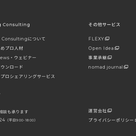
g Consulting
その他サービス
g Consultingについて
FLEXY
すめプロ人材
Open Idea
ews・ウェビナー
事業承継
ダウンロード
nomad journal
けプロシェアリングサービス
せ
プ
運営会社
相談も承ります
24
プライバシーポリシー
（平日9:00-18:00）