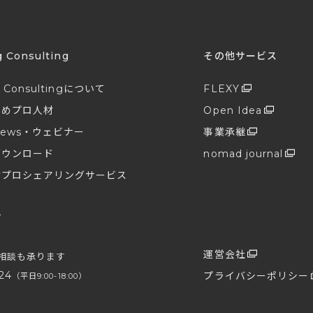
g Consulting
その他サービス
g Consultingについて
FLEXY
すめプロ人材
Open Idea
ews・ウェビナー
事業承継
ダウンロード
nomad journal
けプロシェアリングサービス
せ
プ
運営会社
相談も承ります
24
プライバシーポリシー
（平日9:00-18:00）