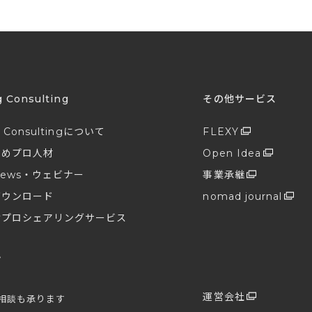
g Consulting
その他サービス
g Consultingについて
FLEXY
すめプロ人材
Open Idea
ews・ウェビナー
事業承継
ダウンロード
nomad journal
けプロシェアリングサービス
せ
プ
運営会社
相談も承ります