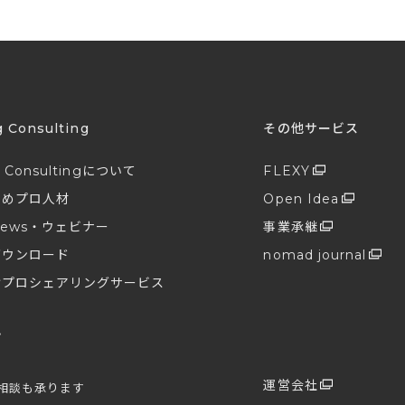
g Consulting
その他サービス
g Consultingについて
FLEXY
すめプロ人材
Open Idea
ews・ウェビナー
事業承継
ダウンロード
nomad journal
けプロシェアリングサービス
せ
プ
運営会社
相談も承ります