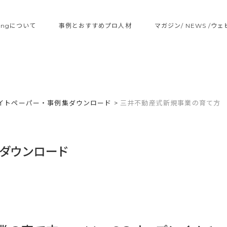
ltingについて
事例とおすすめプロ人材
マガジン/ NEWS /ウ
イトペーパー・事例集ダウンロード
>
三井不動産式新規事業の育て方 
ダウンロード