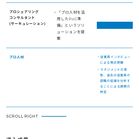
プロシェアリング
・「プロ人材を活
コンサルタント
用したPoC準
(サーキュレーション)
備」というソリ
ューションを提
案
プロ人材
・従業員インタビュー
による現状把握
・マネジメントの実
態、過去の従業員の
退職の経緯を分析す
ることによる課題の
特定
SCROLL RIGHT