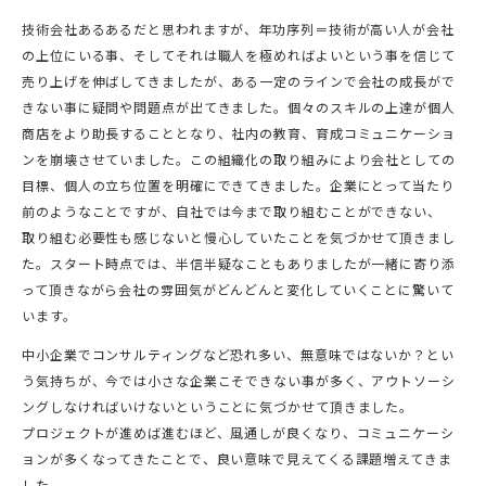
技術会社あるあるだと思われますが、年功序列＝技術が高い人が会社
の上位にいる事、そしてそれは職人を極めればよいという事を信じて
売り上げを伸ばしてきましたが、ある一定のラインで会社の成長がで
きない事に疑問や問題点が出てきました。個々のスキルの上達が個人
商店をより助長することとなり、社内の教育、育成コミュニケーショ
ンを崩壊させていました。この組織化の取り組みにより会社としての
目標、個人の立ち位置を明確にできてきました。企業にとって当たり
前のようなことですが、自社では今まで取り組むことができない、
取り組む必要性も感じないと慢心していたことを気づかせて頂きまし
た。スタート時点では、半信半疑なこともありましたが一緒に寄り添
って頂きながら会社の雰囲気がどんどんと変化していくことに驚いて
います。
中小企業でコンサルティングなど恐れ多い、無意味ではないか？とい
う気持ちが、今では小さな企業こそできない事が多く、アウトソーシ
ングしなければいけないということに気づかせて頂きました。
プロジェクトが進めば進むほど、風通しが良くなり、コミュニケーシ
ョンが多くなってきたことで、良い意味で見えてくる課題増えてきま
した。