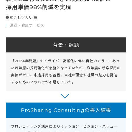
採用単価98%削減を実現
株式会社ツカサ 様
運送・倉庫サービス
背景・課題
「2024年問題」やドライバー高齢化に伴い自社のカラーにあっ
た若年層の採用強化が急務となっていたが、昨年度の新卒採用の
実績がゼロ、中途採用も苦戦。自社の理念や社風の魅力を発信
するためのノウハウが不足していた。
ProSharing Consultingの導入結果
プロシェアリング活用によりミッション・ビジョン・バリュー