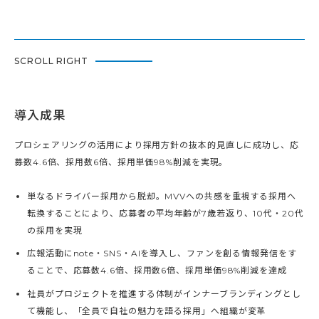
SCROLL RIGHT
導入成果
プロシェアリングの活用により採用方針の抜本的見直しに成功し、応
募数4.6倍、採用数6倍、採用単価98%削減を実現。
単なるドライバー採用から脱却。MVVへの共感を重視する採用へ
転換することにより、応募者の平均年齢が7歳若返り、10代・20代
の採用を実現
広報活動にnote・SNS・AIを導入し、ファンを創る情報発信をす
ることで、応募数4.6倍、採用数6倍、採用単価98%削減を達成
社員がプロジェクトを推進する体制がインナーブランディングとし
て機能し、「全員で自社の魅力を語る採用」へ組織が変革