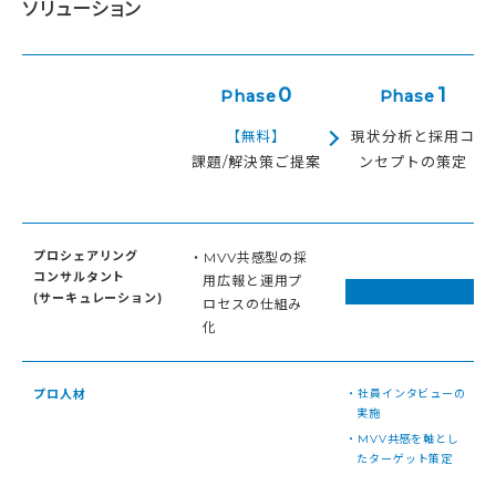
ソリューション
0
1
Phase
Phase
【無料】
現状分析と採用コ
課題/解決策ご提案
ンセプトの策定
プロシェアリング
・MVV共感型の採
コンサルタント
用広報と運用プ
(サーキュレーション)
ロセスの仕組み
化
プロ人材
・社員インタビューの
実施
・MVV共感を軸とし
たターゲット策定