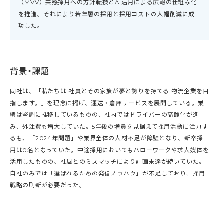
（MVV）共感採用への方針転換とAI活用による広報の仕組み化
を推進。それにより若年層の採用と採用コストの大幅削減に成
功した。
背景・課題
同社は、「私たちは 社員とその家族が夢と誇りを持てる 物流企業を目
指します。」を理念に掲げ、運送・倉庫サービスを展開している。業
績は堅調に推移しているものの、社内ではドライバーの高齢化が進
み、外注費も増大していた。5年後の増員を見据えて採用活動に注力す
るも、「2024年問題」や業界全体の人材不足が障壁となり、新卒採
用は0名となっていた。中途採用においてもハローワークや求人媒体を
活用したものの、社風とのミスマッチにより計画未達が続いていた。
自社のみでは「選ばれるための発信ノウハウ」が不足しており、採用
戦略の刷新が必要だった。