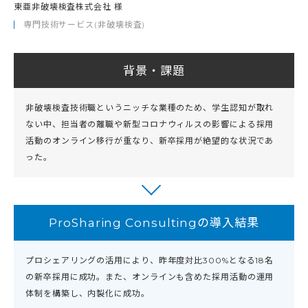
東亜非破壊検査株式会社 様
専門技術サービス(非破壊検査)
背景・課題
非破壊検査技術職というニッチな業種のため、学生認知が取れ
ない中、担当者の離職や新型コロナウィルスの影響による採用
活動のオンライン移行が重なり、新卒採用が絶望的な状況であ
った。
ProSharing Consultingの導入結果
プロシェアリングの活用により、昨年度対比300%となる18名
の新卒採用に成功。また、オンラインも含めた採用活動の運用
体制を構築し、内製化に成功。