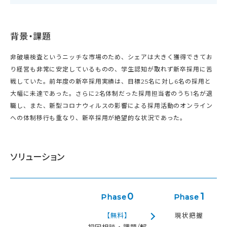
背景・課題
非破壊検査というニッチな市場のため、シェアは大きく獲得できてお
り経営も非常に安定しているものの、学生認知が取れず新卒採用に苦
戦していた。前年度の新卒採用実績は、目標25名に対し6名の採用と
大幅に未達であった。さらに2名体制だった採用担当者のうち1名が退
職し、また、新型コロナウィルスの影響による採用活動のオンライン
への体制移行も重なり、新卒採用が絶望的な状況であった。
ソリューション
0
1
Phase
Phase
【無料】
現状把握
初回相談・課題/解