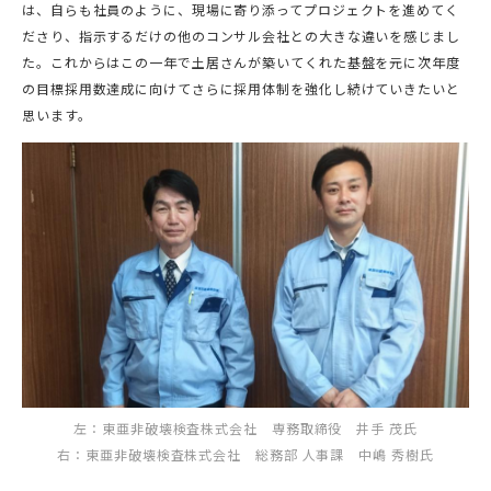
は、自らも社員のように、現場に寄り添ってプロジェクトを進めてく
ださり、指示するだけの他のコンサル会社との大きな違いを感じまし
た。これからはこの一年で土居さんが築いてくれた基盤を元に次年度
の目標採用数達成に向けてさらに採用体制を強化し続けていきたいと
思います。
左：東亜非破壊検査株式会社 専務取締役 井手 茂氏
右：東亜非破壊検査株式会社 総務部 人事課 中嶋 秀樹氏