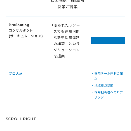
決策ご提案
ProSharing
「限られたリソー
コンサルタント
スでも運用可能
(サーキュレーション)
な新卒採用体制
の構築」という
ソリューション
を提案
プロ人材
・採用チーム体制の確
立
・地域拠点訪問
・採用担当者へのヒア
リング
SCROLL RIGHT