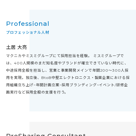
Professional
プロフェッショナル人材
土居 大亮
マクニカやミスミグループにて採用担当を経験。 ミスミグループで
は、400人規模のまだ知名度やブランドが確立できていない時代に、
中途採用全般を担当し、営業と事業開発メインで年間200～300人採
用を実現。独立後、BtoB中堅エレクトロニクス・製薬企業における採
用組織立ち上げ~年間計画立案~採用ブランディング~イベント/研修企
画実行など採用全般の支援を行う。
ProSharing Consultant