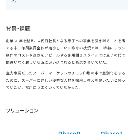
た。
背景・課題
創業50年を越え、4代目社長となる息子への事業を引き継ぐことを考
える中、印刷業界全体が縮小していく昨今の状況では、単純にチラシ
制作のコストや速さをアピールする御用聞きスタイルでは息子の代で
間違いなく厳しい状況に追い込まれると懸念を頂いていた。
主力事業だったスーパーマーケットのチラシ印刷の中で差別化をする
ために、スーパーに詳しい優秀な人材を採用し教えを請いたいと思っ
ていたが、採用にうまくいっていなかった。
ソリューション
Phase0
Phase1