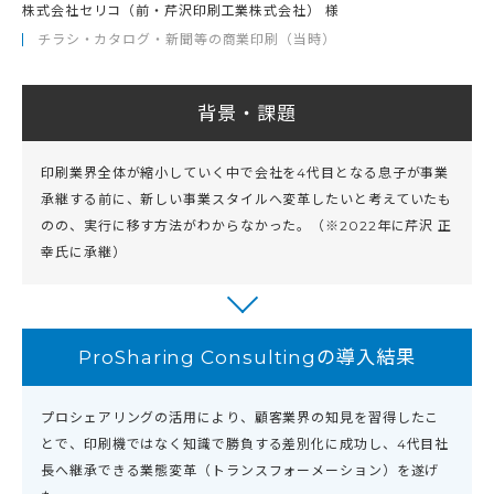
株式会社セリコ（前・芹沢印刷工業株式会社） 様
チラシ・カタログ・新聞等の商業印刷（当時）
背景・課題
印刷業界全体が縮小していく中で会社を4代目となる息子が事業
承継する前に、新しい事業スタイルへ変革したいと考えていたも
のの、実行に移す方法がわからなかった。（※2022年に芹沢 正
幸氏に承継）
ProSharing Consultingの導入結果
プロシェアリングの活用により、顧客業界の知見を習得したこ
とで、印刷機ではなく知識で勝負する差別化に成功し、4代目社
長へ継承できる業態変革（トランスフォーメーション）を遂げ