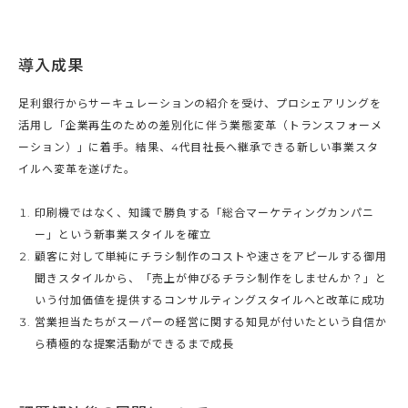
導入成果
足利銀行からサーキュレーションの紹介を受け、プロシェアリングを
活用し「企業再生のための差別化に伴う業態変革（トランスフォーメ
ーション）」に着手。結果、4代目社長へ継承できる新しい事業スタ
イルへ変革を遂げた。
印刷機ではなく、知識で勝負する「総合マーケティングカンパニ
ー」という新事業スタイルを確立
顧客に対して単純にチラシ制作のコストや速さをアピールする御用
聞きスタイルから、「売上が伸びるチラシ制作をしませんか？」と
いう付加価値を提供するコンサルティングスタイルへと改革に成功
営業担当たちがスーパーの経営に関する知見が付いたという自信か
ら積極的な提案活動ができるまで成長