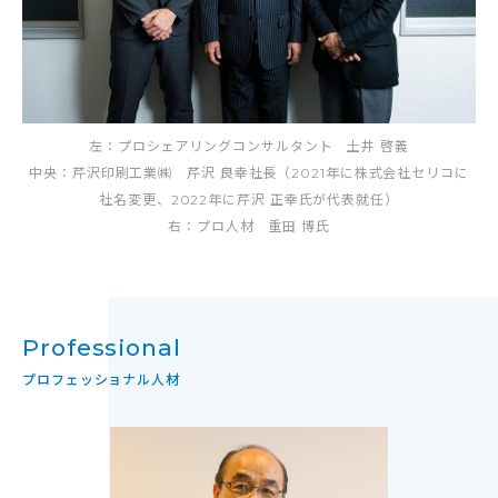
左：プロシェアリングコンサルタント 土井 啓義
中央：芹沢印刷工業㈱ 芹沢 良幸社長（2021年に株式会社セリコに
社名変更、2022年に芹沢 正幸氏が代表就任）
右：プロ人材 重田 博氏
Professional
プロフェッショナル人材