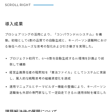
SCROLL RIGHT
導入成果
プロシェアリングの活用により、「コンパウンドAIシステム」を構
築。初稿として6割の品質での自動生成と、キーパーソン退職時におけ
る後任へのスムーズな思考の型化および引き継ぎを実現した。
プロジェクト初月で、6〜8割を自動生成するAI環境を計画より前
倒しで構築
経営企画責任者の暗黙知を「憲法ファイル」としてシステムに実装
し、属人的な戦略思考の組織資産化を達成
運用マニュアルとテーマビルダー機能の整備により、キーパーソン
退職後も外部の専門家なしで一定自走できるAI運用体制を確立した
課題解決後の展開について