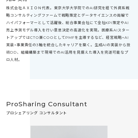
株式会社ＡＸＩＯＮ代表。東京大学大学院でのAI研究を経て外資系戦
略コンサルティングファームで戦略策定とデータサイエンスの両輪で
ハイパフォーマーとして活躍後、総合事業会社にて全社KPI策定やAI
売上予測モデル導入を行い意思決定の高速化を実現。医療系AIスター
トアップではCTO兼COOとしてPMFを主導するなど、経営戦略×AI
実装×事業責任の3軸を統合したキャリアを築く。生成AIの実装から技
術DD、組織構築まで現場でのAI活用を見据えた導入を完遂可能なプ
ロ人材。
ProSharing Consultant
プロシェアリング コンサルタント