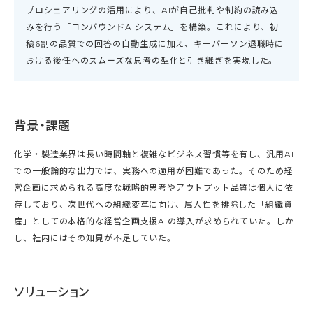
プロシェアリングの活用により、AIが自己批判や制約の読み込
みを行う「コンパウンドAIシステム」を構築。これにより、初
稿6割の品質での回答の自動生成に加え、キーパーソン退職時に
おける後任へのスムーズな思考の型化と引き継ぎを実現した。
背景・課題
化学・製造業界は長い時間軸と複雑なビジネス習慣等を有し、汎用AI
での一般論的な出力では、実務への適用が困難であった。そのため経
営企画に求められる高度な戦略的思考やアウトプット品質は個人に依
存しており、次世代への組織変革に向け、属人性を排除した「組織資
産」としての本格的な経営企画支援AIの導入が求められていた。しか
し、社内にはその知見が不足していた。
ソリューション