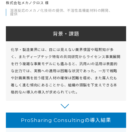
株式会社メカノクロス 様
溶液反応のメカノ化技術の提供、不溶性高機能材料の開発、
提供
背景・課題
化学・製造業界には、目には見えない業界慣習や暗黙知が多
く、またディープテック特有の共同研究からライセンス事業展開
を行う複雑な事業モデルにも鑑みると、汎用AIの活用は表面的
な出力では、実務への適用は困難な状況であった。一方で戦略
や計画業務を担う経営人材の確保は困難を極め、また属人化も
著しく進む傾向にあることから、組織の頭脳を下支えできる本
格的なAI導入の導入が求められていた。
ProSharing Consultingの導入結果