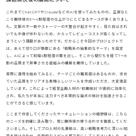
これまでChatGPTやClaudeなどのAIを使ってみたものの、正直なと
ころ期待値の3〜4割程度の仕上がりにとどまるケースが多くありまし
た。文脈の不一致やストーリーの不整合が起きやすく、見た目はきれ
いでも中身が伴わないため、かえってレビューコストが高くなってし
まうという課題があったのです。だからこそ今回のプロジェクトで
は、あえて切り口が無数にある「戦略系の抽象的なテーマ」を設定
し、AIによって初稿6割程度の案を出し、そこから壁打ちを経て7〜8
割の品質まで昇華させる座組みの構築を期待していました。
実際に運用を始めてみると、テーマごとの難易度はあるものの、求め
ていた品質をクリアする素晴らしいツールを作成いただき、大変満足
しています。これによって経営企画人材の“初期検討”が劇的に効率化
され、私たちが本当に注力すべき本質的な論点の検討を加速させるこ
とができると感じています。
ここまで伴走してくださったサーキュレーションの細野様は、こちら
のニーズを的確に汲み取り、常に期待値の擦り合わせを徹底してくだ
さいました。そしてプロ人材の丸澤様は、高い戦略思考力と深いAI知
見を掛け合わせ、圧倒的なスピード感で形にしてくださいました。お