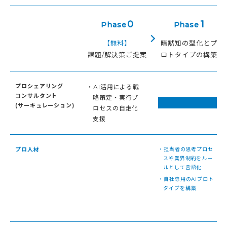
0
1
Phase
Phase
【無料】
暗黙知の型化とプ
課題/解決策ご提案
ロトタイプの構築
プロシェアリング
・AI活用による戦
コンサルタント
略策定・実行プ
(サーキュレーション)
ロセスの自走化
支援
プロ人材
・担当者の思考プロセ
スや業界制約をルー
ルとして言語化
・自社専用のAIプロト
タイプを構築