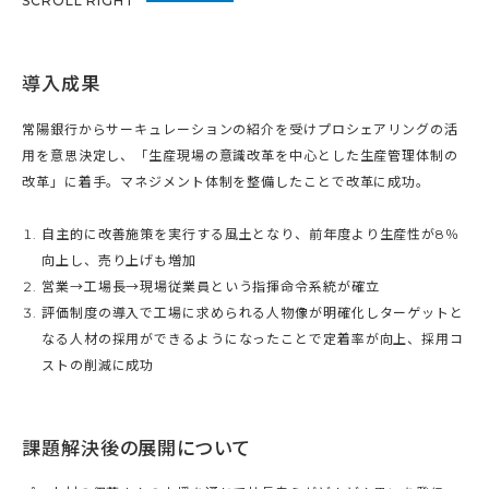
SCROLL RIGHT
導入成果
常陽銀行からサーキュレーションの紹介を受けプロシェアリングの活
用を意思決定し、「生産現場の意識改革を中心とした生産管理体制の
改革」に着手。マネジメント体制を整備したことで改革に成功。
自主的に改善施策を実行する風土となり、前年度より生産性が8％
向上し、売り上げも増加
営業→工場長→現場従業員という指揮命令系統が確立
評価制度の導入で工場に求められる人物像が明確化しターゲットと
なる人材の採用ができるようになったことで定着率が向上、採用コ
ストの削減に成功
課題解決後の展開について