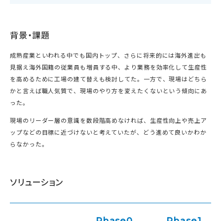
背景・課題
成熟産業といわれる中でも国内トップ、さらに将来的には海外進出も
見据え海外国籍の従業員も増員する中、より業務を効率化して生産性
を高めるために工場の建て替えも検討してた。一方で、現場はどちら
かと言えば職人気質で、現場のやり方を変えたくないという傾向にあ
った。
現場のリーダー層の意識を数段階高めなければ、生産性向上や売上ア
ップなどの目標に近づけないと考えていたが、どう進めて良いかわか
らなかった。
ソリューション
Phase0
Phase1