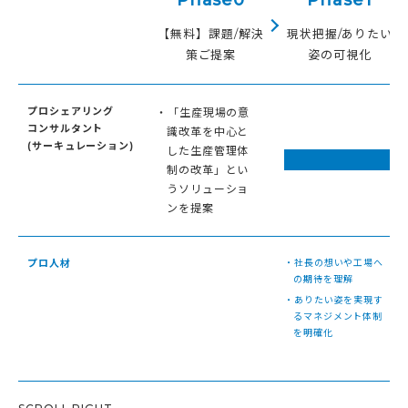
【無料】課題/解決
現状把握/ありたい
策ご提案
姿の可視化
プロシェアリング
・「生産現場の意
コンサルタント
識改革を中心と
(サーキュレーション)
した生産管理体
制の改革」とい
うソリューショ
ンを提案
プロ人材
・社長の想いや工場へ
の期待を理解
・ありたい姿を実現す
るマネジメント体制
を明確化